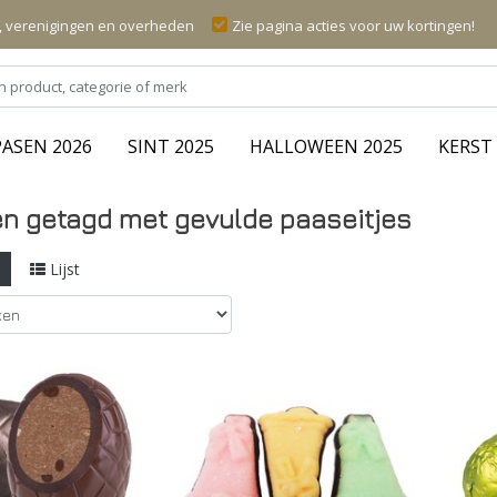
n, verenigingen en overheden
Zie pagina acties voor uw kortingen!
PASEN 2026
SINT 2025
HALLOWEEN 2025
KERST 
n getagd met gevulde paaseitjes
l
Lijst