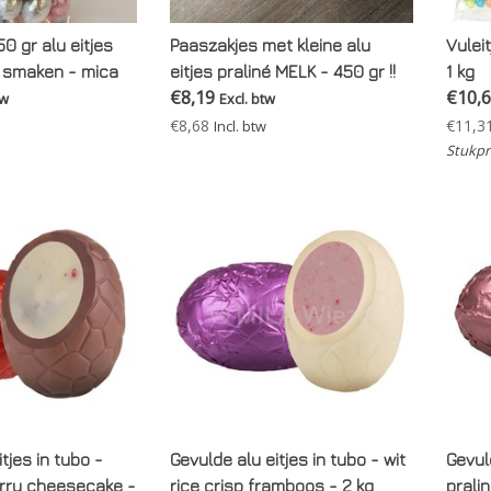
0 gr alu eitjes
Paaszakjes met kleine alu
Vulei
8 smaken - mica
eitjes praliné MELK - 450 gr !!
1 kg
€8,19
€10,
tw
Excl. btw
€8,68
€11,3
Incl. btw
Stukpri
tjes in tubo -
Gevulde alu eitjes in tubo - wit
Gevuld
rry cheesecake -
rice crisp framboos - 2 kg
pralin