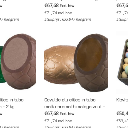
€67,68
€67,
tw
Excl. btw
€71,74
€71,7
Incl. btw
4 / Kilogram
Stukprijs : €33,84 / Kilogram
Stukpri
tjes in tubo -
Gevulde alu eitjes in tubo -
Kievit
e - 2 kg
melk caramel himalaya zout -
€67,68
€50,
2 kg
tw
Excl. btw
€71,74
€53,4
Incl. btw
4 / Kilogram
Stukprijs : €33,84 / Kilogram
Stukpri