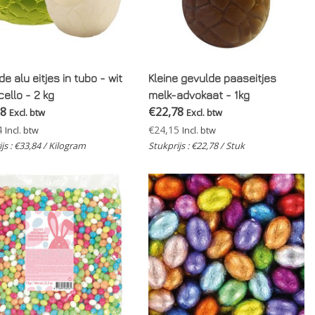
e alu eitjes in tubo - wit
Kleine gevulde paaseitjes
cello - 2 kg
melk-advokaat - 1kg
68
€22,78
Excl. btw
Excl. btw
4
€24,15
Incl. btw
Incl. btw
js : €33,84 / Kilogram
Stukprijs : €22,78 / Stuk