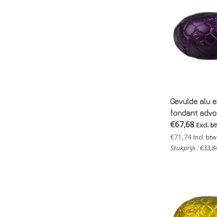
Gevulde alu ei
fondant advo
€67,68
Excl. b
€71,74
Incl. btw
Stukprijs : €33,8