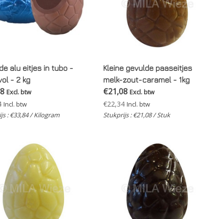
e alu eitjes in tubo -
Kleine gevulde paaseitjes
vol - 2 kg
melk-zout-caramel - 1kg
68
€21,08
Excl. btw
Excl. btw
4
€22,34
Incl. btw
Incl. btw
js : €33,84 / Kilogram
Stukprijs : €21,08 / Stuk