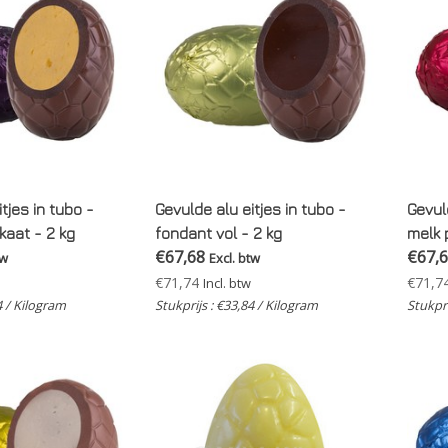
tjes in tubo -
Gevulde alu eitjes in tubo -
Gevuld
kaat - 2 kg
fondant vol - 2 kg
melk 
€67,68
€67,
tw
Excl. btw
€71,74
€71,7
Incl. btw
4 / Kilogram
Stukprijs : €33,84 / Kilogram
Stukpri