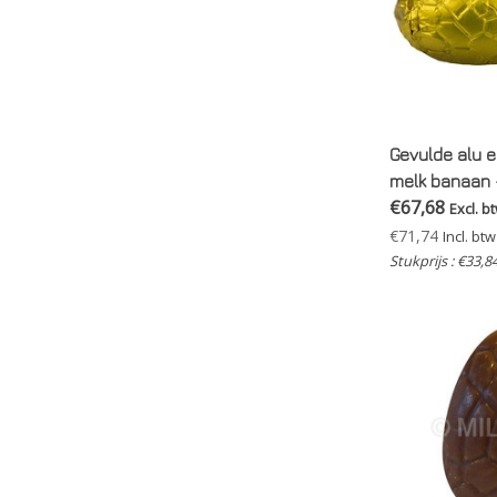
Gevulde alu ei
melk banaan 
€67,68
Excl. b
€71,74
Incl. btw
Stukprijs : €33,8