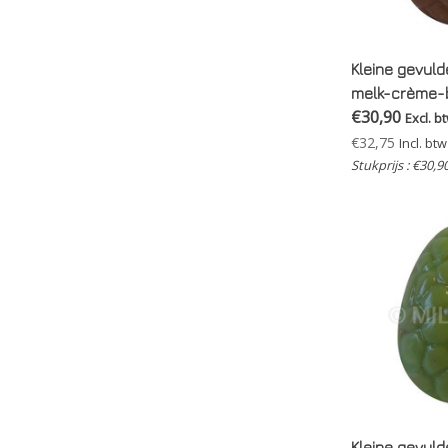
Kleine gevuld
melk-crème-b
€30,90
Excl. b
€32,75
Incl. btw
Stukprijs : €30,9
Kleine gevuld