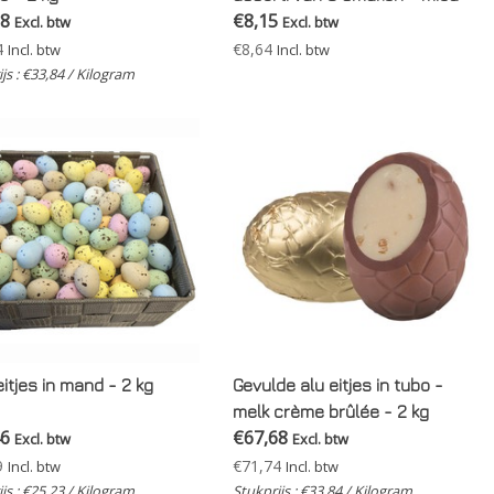
68
€8,15
met strik
Excl. btw
Excl. btw
4
€8,64
Incl. btw
Incl. btw
js : €33,84 / Kilogram
eitjes in mand - 2 kg
Gevulde alu eitjes in tubo -
melk crème brûlée - 2 kg
46
€67,68
Excl. btw
Excl. btw
9
€71,74
Incl. btw
Incl. btw
js : €25,23 / Kilogram
Stukprijs : €33,84 / Kilogram