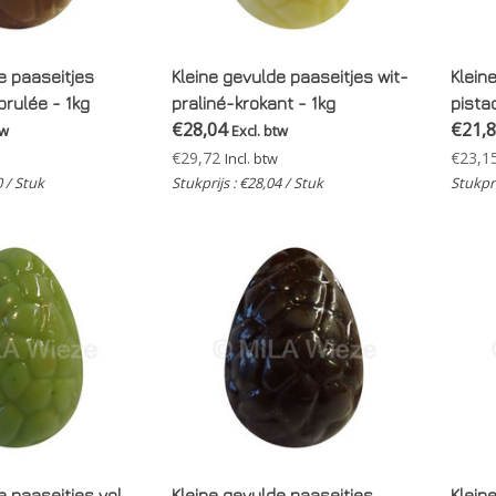
e paaseitjes
Kleine gevulde paaseitjes wit-
Klein
rulée - 1kg
praliné-krokant - 1kg
pista
€28,04
€21,
tw
Excl. btw
€29,72
€23,1
Incl. btw
0 / Stuk
Stukprijs : €28,04 / Stuk
Stukpri
e paaseitjes vol
Kleine gevulde paaseitjes
Klein