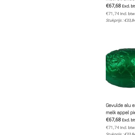
€67,68
2 kg
Excl. b
€71,74
Incl. btw
Stukprijs : €33,8
Gevulde alu ei
melk appel pi
€67,68
Excl. b
€71,74
Incl. btw
Stukprijs : €33,8