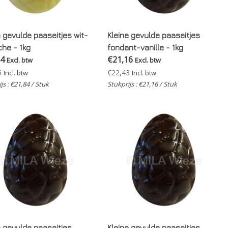
e gevulde paaseitjes wit-
Kleine gevulde paaseitjes
che - 1kg
fondant-vanille - 1kg
84
€21,16
Excl. btw
Excl. btw
5
€22,43
Incl. btw
Incl. btw
js : €21,84 / Stuk
Stukprijs : €21,16 / Stuk
e gevulde paaseitjes
Kleine gevulde paaseitjes