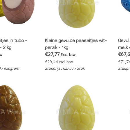
tjes in tubo -
Kleine gevulde paaseitjes wit-
Gevuld
- 2 kg
perzik - 1kg
melk 
€27,77
€67,
tw
Excl. btw
€29,44
€71,7
Incl. btw
4 / Kilogram
Stukprijs : €27,77 / Stuk
Stukpri