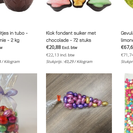
tjes in tubo -
Klok fondant suiker met
Gevuld
ie - 2 kg
chocolade - 72 stuks
limon
€20,88
€67,
tw
Excl. btw
€22,13
€71,7
Incl. btw
4 / Kilogram
Stukprijs : €0,29 / Kilogram
Stukpri