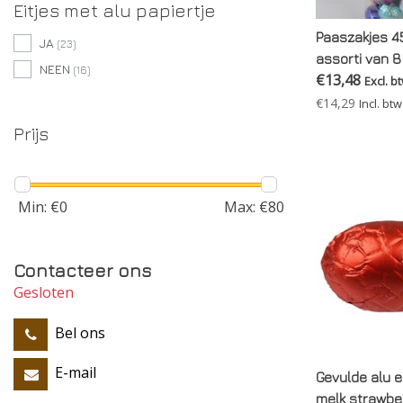
Eitjes met alu papiertje
Paaszakjes 45
JA
(23)
assorti van 
NEEN
(16)
€13,48
met strik
Excl. b
€14,29
Incl. btw
Prijs
Min: €
0
Max: €
80
Contacteer ons
Gesloten
Bel ons
E-mail
Gevulde alu ei
melk strawbe