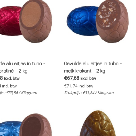
e alu eitjes in tubo -
Gevulde alu eitjes in tubo -
praliné - 2 kg
melk krokant - 2 kg
68
€67,68
Excl. btw
Excl. btw
4
€71,74
Incl. btw
Incl. btw
js : €33,84 / Kilogram
Stukprijs : €33,84 / Kilogram