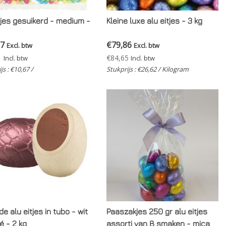
tjes gesuikerd - medium -
Kleine luxe alu eitjes - 3 kg
67
€79,86
Excl. btw
Excl. btw
1
€84,65
Incl. btw
Incl. btw
js : €10,67 /
Stukprijs : €26,62 / Kilogram
e alu eitjes in tubo - wit
Paaszakjes 250 gr alu eitjes
é - 2 kg
assorti van 8 smaken - mica