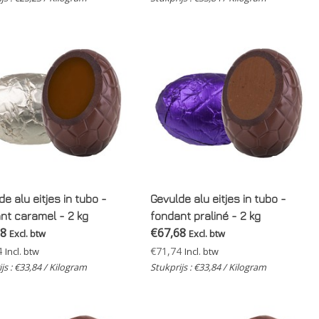
e alu eitjes in tubo -
Gevulde alu eitjes in tubo -
nt caramel - 2 kg
fondant praliné - 2 kg
68
€67,68
Excl. btw
Excl. btw
4
€71,74
Incl. btw
Incl. btw
js : €33,84 / Kilogram
Stukprijs : €33,84 / Kilogram