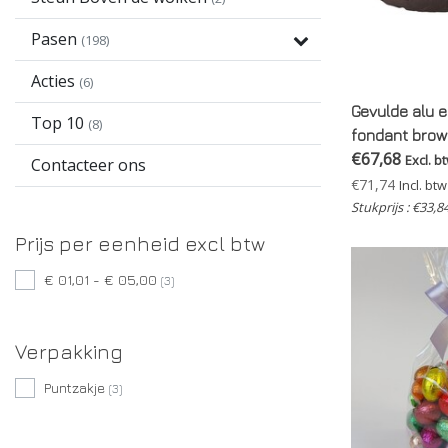
Pasen
(198)
Acties
(6)
Gevulde alu ei
Top 10
(8)
fondant brown
€67,68
Excl. b
Contacteer ons
€71,74
Incl. btw
Stukprijs : €33,8
Prijs per eenheid excl btw
€ 01,01 - € 05,00
(3)
Verpakking
Puntzakje
(3)