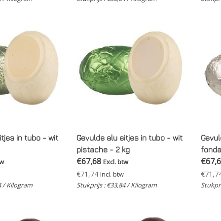
tjes in tubo - wit
Gevulde alu eitjes in tubo - wit
Gevuld
pistache - 2 kg
fonda
€67,68
€67,
tw
Excl. btw
€71,74
€71,7
Incl. btw
4 / Kilogram
Stukprijs : €33,84 / Kilogram
Stukpri