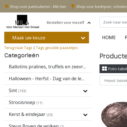
Shop voor particulieren - klik hier
Shop voor bedrijven, schole
Bestellen voor mezelf
HOME
Maak uw keuze
Terug naar Tags
|
Tags
gevulde paaseitjes
Categorieën
Producte
Ballotins pralines, truffels en zeevruchten
(16)
Foto-tabe
Halloween - Herfst - Dag van de leerkracht
(13)
Sint
(193)
Strooisnoep
(11)
Kerst & eindejaar
(20)
Steun Boven de wolken
(2)