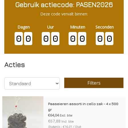
Gebruik actiecode: PASEN2026
Deze code vervalt binnen:
Dagen
Uur
Minuten
Seconden
0
0
0
0
0
0
0
0
Acties
Filters
Paaseieren assorti in cello zak - 4 x 500
gr
€64,04
Excl. btw
€67,88
Incl. btw
Stukprijs : €16,01 / Stuk