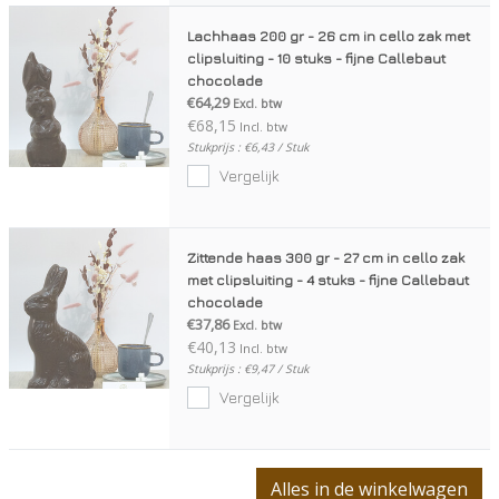
Lachhaas 200 gr - 26 cm in cello zak met
clipsluiting - 10 stuks - fijne Callebaut
chocolade
€64,29
Excl. btw
€68,15
Incl. btw
Stukprijs : €6,43 / Stuk
Vergelijk
Zittende haas 300 gr - 27 cm in cello zak
met clipsluiting - 4 stuks - fijne Callebaut
chocolade
€37,86
Excl. btw
€40,13
Incl. btw
Stukprijs : €9,47 / Stuk
Vergelijk
Alles in de winkelwagen