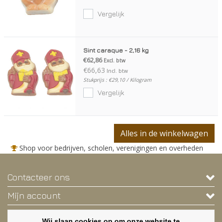
Vergelijk
Sint caraque - 2,16 kg
€62,86
Excl. btw
€66,63
Incl. btw
Stukprijs : €29,10 / Kilogram
Vergelijk
Alles in de winkelwagen
Shop voor bedrijven, scholen, verenigingen en overheden
Contacteer ons
Mijn account
Contactgegevens
Wij slaan cookies op om onze website te