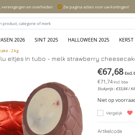
n, verenigingen en overheden
Zie pagina acties voor uw kortingen!
PASEN 2026
SINT 2025
HALLOWEEN 2025
KERST 
cake - 2 kg
lu eitjes in tubo - melk strawberry cheesecake
€67,68
Excl. 
€71,74
Incl. btw
Stukprijs : €33,84 / K
Niet op voorraa
Vergelijk
Artikelcode