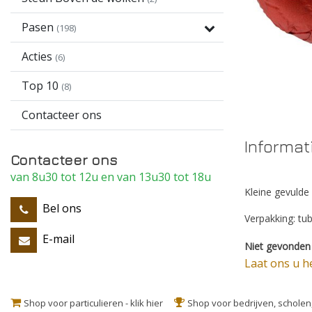
Pasen
(198)
Acties
(6)
Top 10
(8)
Contacteer ons
Informat
Contacteer ons
van 8u30 tot 12u en van 13u30 tot 18u
Kleine gevulde
Bel ons
Verpakking: tu
E-mail
Niet gevonden 
Laat ons u h
Shop voor particulieren - klik hier
Shop voor bedrijven, schole