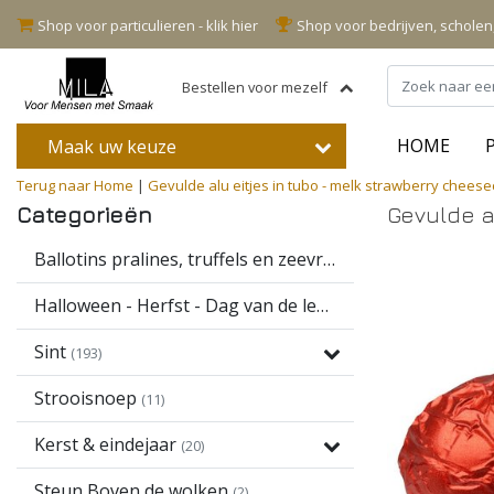
Shop voor particulieren - klik hier
Shop voor bedrijven, schole
Bestellen voor mezelf
HOME
Maak uw keuze
Terug naar Home
|
Gevulde alu eitjes in tubo - melk strawberry cheese
Categorieën
Gevulde a
Ballotins pralines, truffels en zeevruchten
(16)
Halloween - Herfst - Dag van de leerkracht
(13)
Sint
(193)
Strooisnoep
(11)
Kerst & eindejaar
(20)
Steun Boven de wolken
(2)