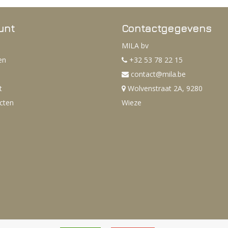
unt
Contactgegevens
MILA bv
en
+32 53 78 22 15
contact@mila.be
t
Wolvenstraat 2A, 9280
ucten
Wieze