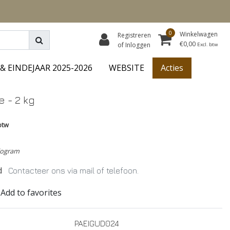
0
Winkelwagen
Registreren
€0,00
of Inloggen
Excl. btw
& EINDEJAAR 2025-2026
WEBSITE
Acties
 - 2 kg
btw
ilogram
d
Contacteer ons via mail of telefoon.
Add to favorites
PAEIGUD024