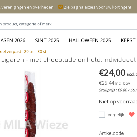
n, verenigingen en overheden
Zie pagina acties voor uw kortingen!
PASEN 2026
SINT 2025
HALLOWEEN 2025
KERST 
l verpakt - 29 cm - 30 st
sigaren - met chocolade omhuld, individueel v
€24,00
Excl. 
€25,44
Incl. btw
Stukprijs : €0,80 / Stu
Niet op voorraa
Vergelijk
Artikelcode