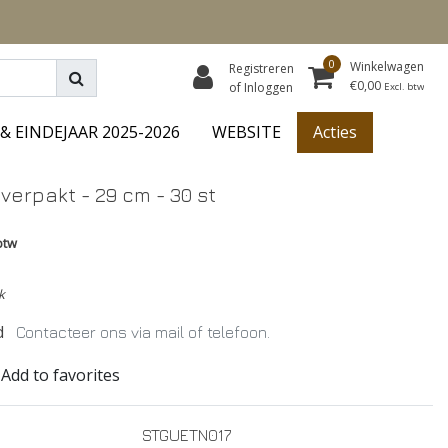
0
Winkelwagen
Registreren
€0,00
of Inloggen
Excl. btw
& EINDEJAAR 2025-2026
WEBSITE
Acties
erpakt - 29 cm - 30 st
btw
k
d
Contacteer ons via mail of telefoon.
Add to favorites
STGUETN017