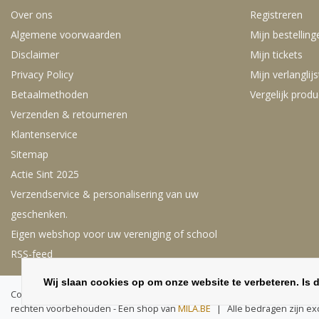
Over ons
Registreren
Algemene voorwaarden
Mijn bestelling
Disclaimer
Mijn tickets
Privacy Policy
Mijn verlanglijs
Betaalmethoden
Vergelijk prod
Verzenden & retourneren
Klantenservice
Sitemap
Actie Sint 2025
Verzendservice & personalisering van uw
geschenken.
Eigen webshop voor uw vereniging of school
RSS-feed
Wij slaan cookies op om onze website te verbeteren. Is 
Copyright © 2026 - Deze webshop is exclusief voor bedrijven, scholen, 
rechten voorbehouden - Een shop van
MILA.BE
|
Alle bedragen zijn ex