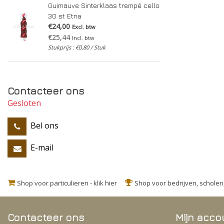
Guimauve Sinterklaas trempé cello
30 st Etna
€24,00
Excl. btw
€25,44
Incl. btw
Stukprijs : €0,80 / Stuk
Contacteer ons
Gesloten
Bel ons
E-mail
Shop voor particulieren - klik hier
Shop voor bedrijven, schole
Contacteer ons
Mijn acco