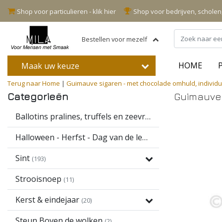
Shop voor particulieren - klik hier
Shop voor bedrijven, schole
Bestellen voor mezelf
HOME
Maak uw keuze
Terug naar Home
|
Guimauve sigaren - met chocolade omhuld, individuee
Categorieën
Guimauve 
Ballotins pralines, truffels en zeevruchten
(16)
Halloween - Herfst - Dag van de leerkracht
(13)
Sint
(193)
Strooisnoep
(11)
Kerst & eindejaar
(20)
Steun Boven de wolken
(2)