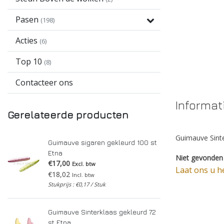
Pasen
(198)
Acties
(6)
Top 10
(8)
Contacteer ons
Informat
Gerelateerde producten
Guimauve Sinte
Guimauve sigaren gekleurd 100 st
Etna
Niet gevonden 
€17,00
Excl. btw
Laat ons u h
€18,02
Incl. btw
Stukprijs : €0,17 / Stuk
Guimauve Sinterklaas gekleurd 72
st Etna