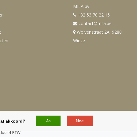
MILA bv
en
+32 53 78 22 15
contact@mila.be
t
Wolvenstraat 2A, 9280
ucten
Wieze
Ja
Nee
dat akkoord?
verenigingen en overheden. - Alle
clusief BTW