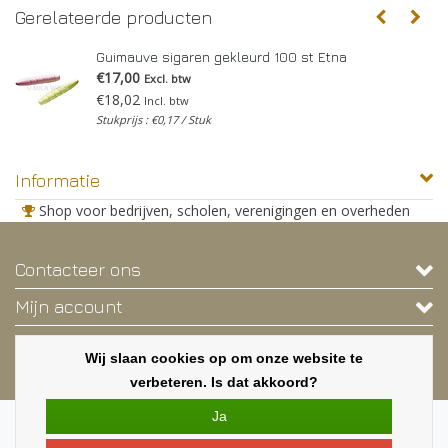
Gerelateerde producten
Guimauve sigaren gekleurd 100 st Etna
€17,00
Excl. btw
€18,02
Incl. btw
Stukprijs : €0,17 / Stuk
Informatie
Shop voor bedrijven, scholen, verenigingen en overheden
Contacteer ons
Mijn account
Contactgegevens
Wij slaan cookies op om onze website te
Nieuwsbrief
verbeteren. Is dat akkoord?
Ja
Copyright © 2026 - Deze webshop is exclusief voor bedrijven, scholen,
verenigingen en overheden. - Alle rechten voorbehouden - Een shop van