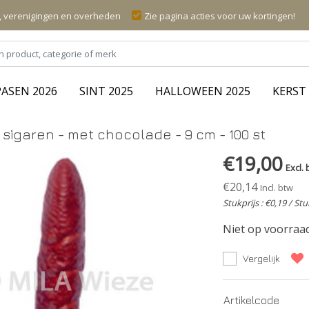
n, verenigingen en overheden
Zie pagina acties voor uw kortingen!
PASEN 2026
SINT 2025
HALLOWEEN 2025
KERST 
sigaren - met chocolade - 9 cm - 100 st
€19,00
Excl. 
€20,14
Incl. btw
Stukprijs : €0,19 / Stu
Niet op voorraa
Vergelijk
Artikelcode