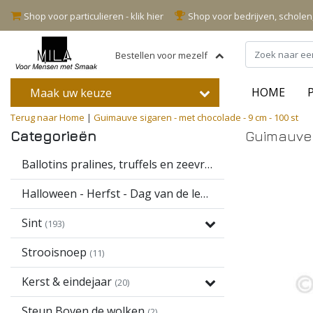
Shop voor particulieren - klik hier
Shop voor bedrijven, schole
Bestellen voor mezelf
HOME
Maak uw keuze
Terug naar Home
|
Guimauve sigaren - met chocolade - 9 cm - 100 st
Categorieën
Guimauve 
Ballotins pralines, truffels en zeevruchten
(16)
Halloween - Herfst - Dag van de leerkracht
(13)
Sint
(193)
Strooisnoep
(11)
Kerst & eindejaar
(20)
Steun Boven de wolken
(2)