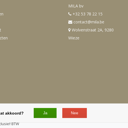
MILA bv
en
+32 53 78 22 15
contact@mila.be
t
Wolvenstraat 2A, 9280
ucten
Wieze
Ja
Nee
dat akkoord?
verenigingen en overheden. - Alle
clusief BTW