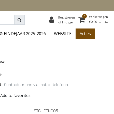
0
Winkelwagen
Registreren
€0,00
of Inloggen
Excl. btw
& EINDEJAAR 2025-2026
WEBSITE
Acties
btw
k
d
Contacteer ons via mail of telefoon.
Add to favorites
STGUETN005