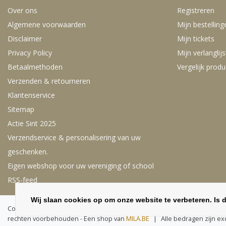
Over ons
Registreren
Algemene voorwaarden
Mijn bestelling
Disclaimer
Mijn tickets
Privacy Policy
Mijn verlanglijs
Betaalmethoden
Vergelijk prod
Verzenden & retourneren
Klantenservice
Sitemap
Actie Sint 2025
Verzendservice & personalisering van uw
geschenken.
Eigen webshop voor uw vereniging of school
RSS-feed
Wij slaan cookies op om onze website te verbeteren. Is 
Copyright © 2026 - Deze webshop is exclusief voor bedrijven, scholen, 
rechten voorbehouden - Een shop van
MILA.BE
|
Alle bedragen zijn ex