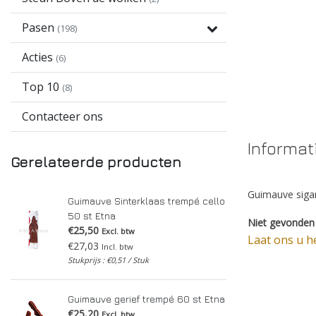
Pasen
(198)
Acties
(6)
Top 10
(8)
Contacteer ons
Informat
Gerelateerde producten
Guimauve sigar
Guimauve Sinterklaas trempé cello
50 st Etna
Niet gevonden 
€25,50
Excl. btw
Laat ons u h
€27,03
Incl. btw
Stukprijs : €0,51 / Stuk
Guimauve gerief trempé 60 st Etna
€25,20
Excl. btw