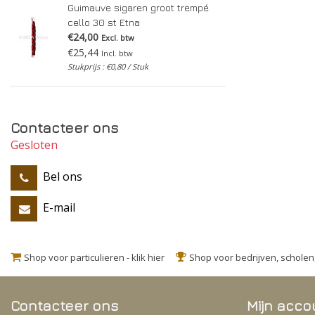
Guimauve sigaren groot trempé
cello 30 st Etna
€24,00
Excl. btw
€25,44
Incl. btw
Stukprijs : €0,80 / Stuk
Contacteer ons
Gesloten
Bel ons
E-mail
Shop voor particulieren - klik hier
Shop voor bedrijven, schole
Contacteer ons
Mijn acco