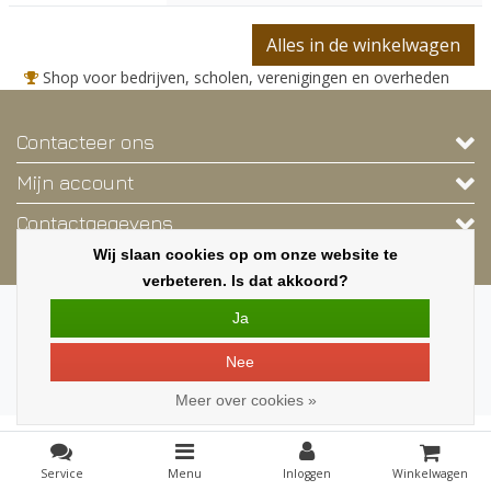
Alles in de winkelwagen
Shop voor bedrijven, scholen, verenigingen en overheden
Contacteer ons
Mijn account
Contactgegevens
Wij slaan cookies op om onze website te
Nieuwsbrief
verbeteren. Is dat akkoord?
Copyright © 2026 - Deze webshop is exclusief voor bedrijven, scholen,
Ja
verenigingen en overheden. - Alle rechten voorbehouden - Een shop van
MILA.BE
|
Alle bedragen zijn exclusief BTW
Nee
Meer over cookies »
Service
Menu
Inloggen
Winkelwagen