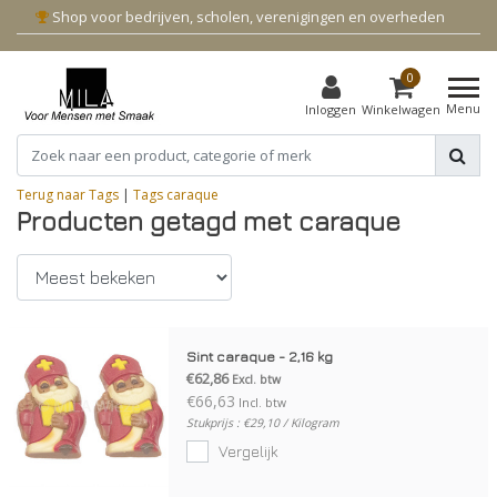
Shop voor bedrijven, scholen, verenigingen en overheden
0
Menu
Inloggen
Winkelwagen
Terug naar Tags
|
Tags
caraque
Producten getagd met caraque
Sint caraque - 2,16 kg
€62,86
Excl. btw
€66,63
Incl. btw
Stukprijs : €29,10 / Kilogram
Vergelijk