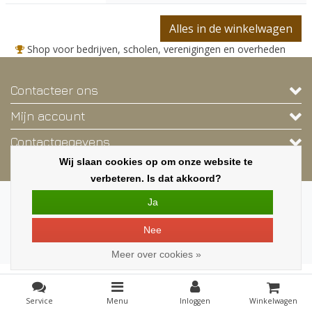
Alles in de winkelwagen
Shop voor bedrijven, scholen, verenigingen en overheden
Contacteer ons
Mijn account
Contactgegevens
Wij slaan cookies op om onze website te
Nieuwsbrief
verbeteren. Is dat akkoord?
Copyright © 2026 - Deze webshop is exclusief voor bedrijven, scholen,
Ja
verenigingen en overheden. - Alle rechten voorbehouden - Een shop van
MILA.BE
|
Alle bedragen zijn exclusief BTW
Nee
Meer over cookies »
Service
Menu
Inloggen
Winkelwagen