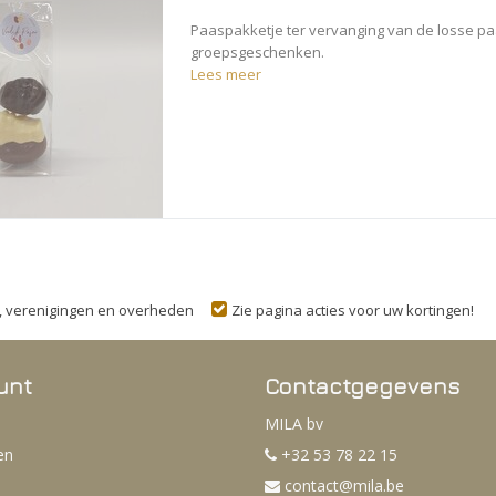
Paaspakketje ter vervanging van de losse paa
groepsgeschenken.
Lees meer
n, verenigingen en overheden
Zie pagina acties voor uw kortingen!
unt
Contactgegevens
MILA bv
en
+32 53 78 22 15
contact@mila.be