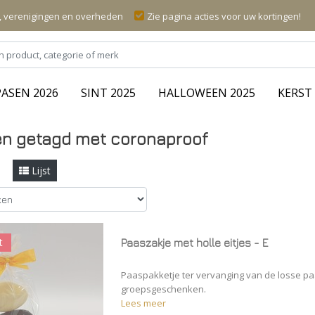
n, verenigingen en overheden
Zie pagina acties voor uw kortingen!
PASEN 2026
SINT 2025
HALLOWEEN 2025
KERST 
en getagd met coronaproof
l
Lijst
t
Paaszakje met holle eitjes - E
Paaspakketje ter vervanging van de losse paa
groepsgeschenken.
Lees meer