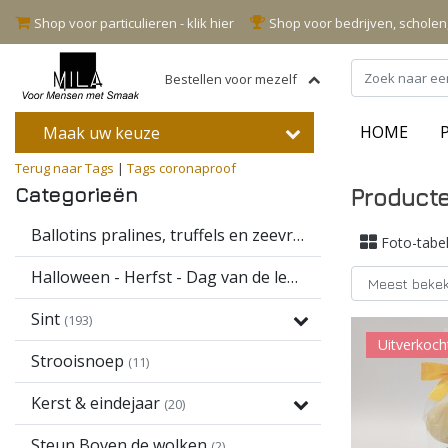
Shop voor particulieren - klik hier
Shop voor bedrijven, schole
Bestellen voor mezelf
HOME
Maak uw keuze
Terug naar Tags
|
Tags
coronaproof
Categorieën
Product
Ballotins pralines, truffels en zeevruchten
(16)
Foto-tabe
Halloween - Herfst - Dag van de leerkracht
(13)
Sint
(193)
Uitverkoch
Strooisnoep
(11)
Kerst & eindejaar
(20)
Steun Boven de wolken
(2)