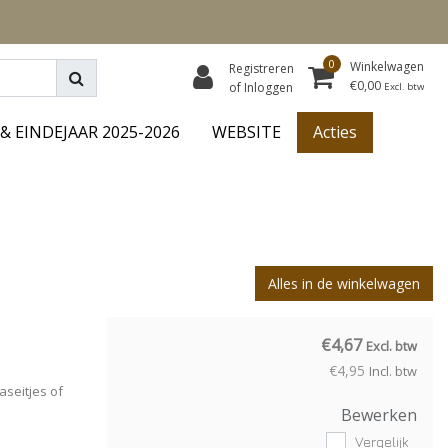
0
Winkelwagen
Registreren
€0,00
of Inloggen
Excl. btw
& EINDEJAAR 2025-2026
WEBSITE
Acties
Alles in de winkelwagen
€4,67
Excl. btw
€4,95
Incl. btw
seitjes of
Bewerken
Vergelijk