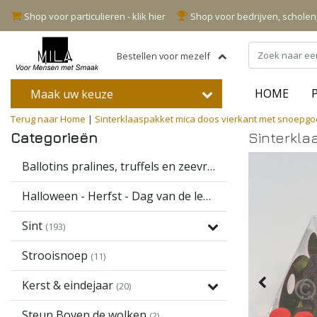
Shop voor particulieren - klik hier
Shop voor bedrijven, schole
Bestellen voor mezelf
HOME
Maak uw keuze
Terug naar Home
|
Sinterklaaspakket mica doos vierkant met snoepgo
Categorieën
Sinterkla
Ballotins pralines, truffels en zeevruchten
(16)
Halloween - Herfst - Dag van de leerkracht
(13)
Sint
(193)
Strooisnoep
(11)
Kerst & eindejaar
(20)
Steun Boven de wolken
(2)