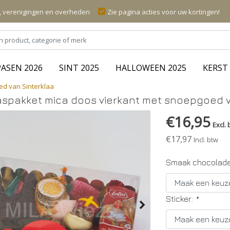
n, verenigingen en overheden
Zie pagina acties voor uw kortingen!
PASEN 2026
SINT 2025
HALLOWEEN 2025
KERST 
ed van Sinterklaa
aspakket mica doos vierkant met snoepgoed v
€16,95
Excl. 
€17,97
Incl. btw
Smaak chocolade 
Sticker:
*