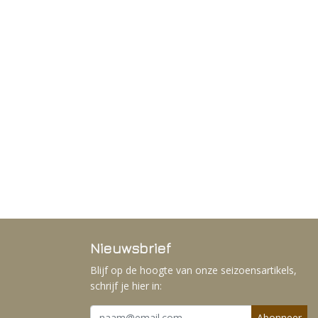
Nieuwsbrief
Blijf op de hoogte van onze seizoensartikels,
schrijf je hier in:
Abonneer