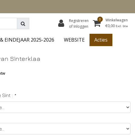
0
Winkelwagen
Registreren
€0,00
of Inloggen
Excl. btw
& EINDEJAAR 2025-2026
WEBSITE
Acties
an Sinterklaa
btw
Sint :
*