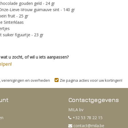
chocolade gouden geld - 24 gr
Onze-Lieve-Vrouw guimauve sint - 140 gr
in fruit - 25 gr
e Sinterklaas
ertjes
 suiker figuurtje - 23 gr
wat u zocht, of wil u iets aanpassen?
elpen!
n, verenigingen en overheden
Zie pagina acties voor uw kortingen!
unt
Contactgegevens
MILA bv
en
+32 53 78 22 15
contact@mila.be