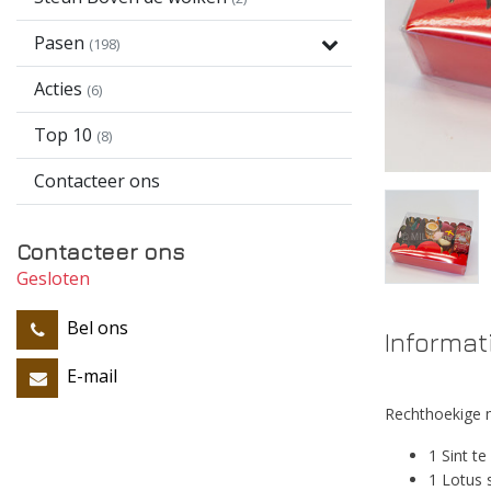
Pasen
(198)
Acties
(6)
Top 10
(8)
Contacteer ons
Contacteer ons
Gesloten
Bel ons
Informat
E-mail
Rechthoekige m
1 Sint t
1 Lotus 