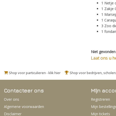
1 Netje 
1 Zakje 
1 Marsepe
1 Caraqu
3 Zoo di
1 fondant
Niet gevonden 
Laat ons u h
Shop voor particulieren - klik hier
Shop voor bedrijven, schole
Contacteer ons
Mijn acco
Over ons
Registreren
Algemene voorwaarden
Mijn bestelling
Disclaimer
Mijn tickets