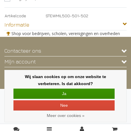
Artikelcode
STEWMIL500-501-502
Informatie
Shop voor bedrijven, scholen, verenigingen en overheden
Contacteer ons
Mijn account
Contactgegevens
Wij slaan cookies op om onze website te
Nieuwsbrief
verbeteren. Is dat akkoord?
Ja
Copyright © 2026 - Deze webshop is exclusief voor bedrijven, scholen,
verenigingen en overheden. - Alle rechten voorbehouden - Een shop van
Nee
MILA.BE
|
Alle bedragen zijn exclusief BTW
Meer over cookies »