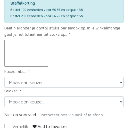
Staffelkorting
Bestel 100 eenheden voor €6,35 en bespaar 3%
Bestel 250 eenheden voor €6,22 en bespaar 5%
Geef hieronder je aantal stuks per smaak op. In je winkelmandje
geef je het totaal aantal stuks op.:
*
Keuze label:
*
Sticker:
*
Niet op voorraad
Contacteer ons via mail of telefoon.
Add to favorites
Vergelijk