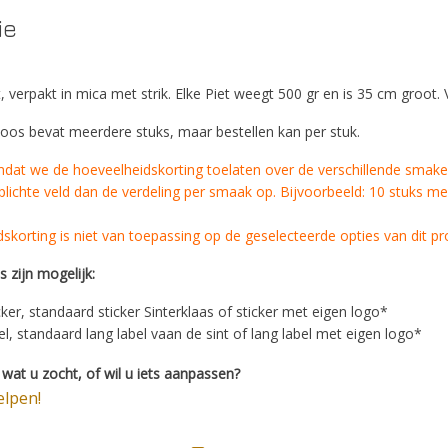
ie
 verpakt in mica met strik. Elke Piet weegt 500 gr en is 35 cm groot.
doos bevat meerdere stuks, maar bestellen kan per stuk.
dat we de hoeveelheidskorting toelaten over de verschillende smaken
plichte veld dan de verdeling per smaak op. Bijvoorbeeld: 10 stuks mel
skorting is niet van toepassing op de geselecteerde opties van dit pr
 zijn mogelijk:
cker, standaard sticker Sinterklaas of sticker met eigen logo*
el, standaard lang label vaan de sint of lang label met eigen logo*
wat u zocht, of wil u iets aanpassen?
elpen!