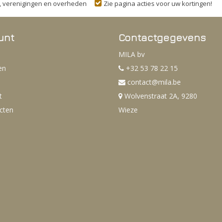
n, verenigingen en overheden
Zie pagina acties voor uw kortingen!
unt
Contactgegevens
MILA bv
en
+32 53 78 22 15
contact@mila.be
t
Wolvenstraat 2A, 9280
ucten
Wieze