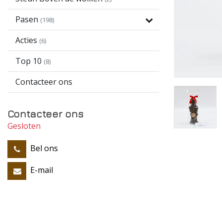
Pasen
(198)
Acties
(6)
Top 10
(8)
Contacteer ons
Contacteer ons
Gesloten
Bel ons
E-mail