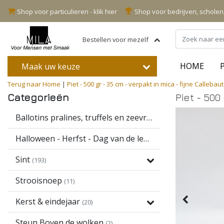
Shop voor particulieren - klik hier
Shop voor bedrijven, schole
Bestellen voor mezelf
HOME
Maak uw keuze
Terug naar Home
|
Piet - 500 gr - 35 cm - verpakt in mica - fijne Calleba
Categorieën
Piet - 500
Ballotins pralines, truffels en zeevruchten
(16)
Halloween - Herfst - Dag van de leerkracht
(13)
Sint
(193)
Strooisnoep
(11)
Kerst & eindejaar
(20)
Steun Boven de wolken
(2)