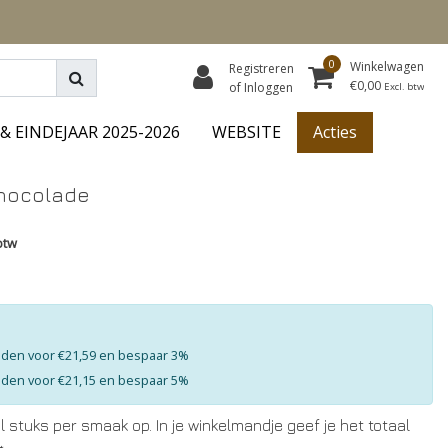
0
Winkelwagen
Registreren
€0,00
of Inloggen
Excl. btw
& EINDEJAAR 2025-2026
WEBSITE
Acties
 chocolade
btw
eden voor €21,59 en bespaar 3%
eden voor €21,15 en bespaar 5%
al stuks per smaak op. In je winkelmandje geef je het totaal