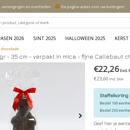
n, verenigingen en overheden
Zie pagina acties voor uw kortingen!
PASEN 2026
SINT 2025
HALLOWEEN 2025
KERST 
ut chocolade
 gr - 35 cm - verpakt in mica - fijne Callebaut
€22,26
Excl. 
€23,60
Incl. btw
Staffelkorting
Bestel 100 eenh
Bestel 250 eenh
Geef hier je aant