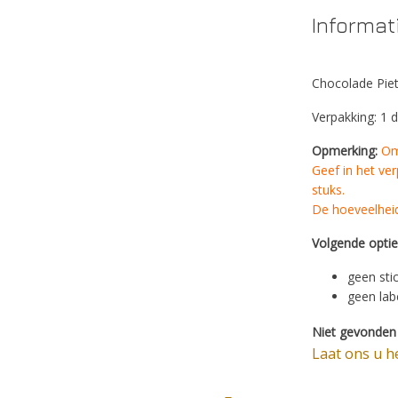
Informat
Chocolade Piet,
Verpakking: 1 
Opmerking:
Om
Geef in het ver
stuks.
De hoeveelheid
Volgende opties
geen sti
geen lab
Niet gevonden 
Laat ons u h