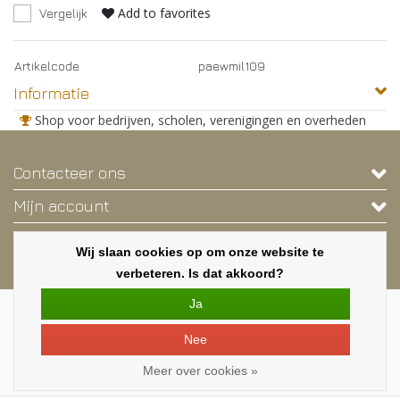
Add to favorites
Vergelijk
Artikelcode
paewmil109
Informatie
Shop voor bedrijven, scholen, verenigingen en overheden
Contacteer ons
Mijn account
Contactgegevens
Wij slaan cookies op om onze website te
Nieuwsbrief
verbeteren. Is dat akkoord?
Ja
Copyright © 2026 - Deze webshop is exclusief voor bedrijven, scholen,
verenigingen en overheden. - Alle rechten voorbehouden - Een shop van
Nee
MILA.BE
|
Alle bedragen zijn exclusief BTW
Meer over cookies »