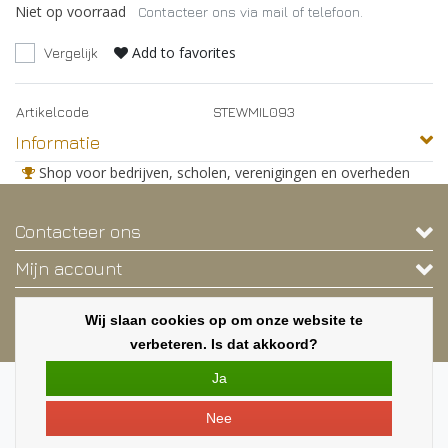
Niet op voorraad
Contacteer ons via mail of telefoon.
Add to favorites
Vergelijk
Artikelcode
STEWMIL093
Informatie
Shop voor bedrijven, scholen, verenigingen en overheden
Contacteer ons
Mijn account
Contactgegevens
Wij slaan cookies op om onze website te
Nieuwsbrief
verbeteren. Is dat akkoord?
Ja
Copyright © 2026 - Deze webshop is exclusief voor bedrijven, scholen,
verenigingen en overheden. - Alle rechten voorbehouden - Een shop van
Nee
MILA.BE
|
Alle bedragen zijn exclusief BTW