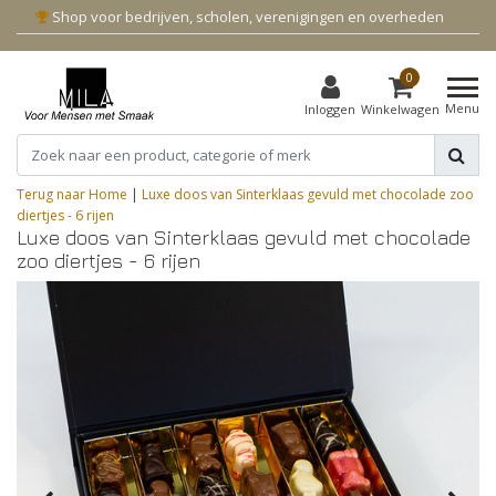
Shop voor bedrijven, scholen, verenigingen en overheden
0
Menu
Inloggen
Winkelwagen
Terug naar Home
|
Luxe doos van Sinterklaas gevuld met chocolade zoo
diertjes - 6 rijen
Luxe doos van Sinterklaas gevuld met chocolade
zoo diertjes - 6 rijen