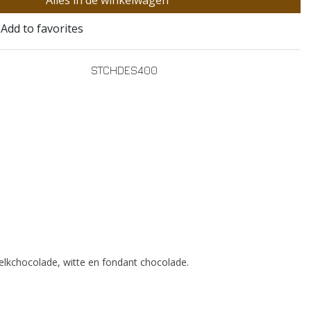
Alles in de winkelwagen
Add to favorites
STCHDES400
 melkchocolade, witte en fondant chocolade.