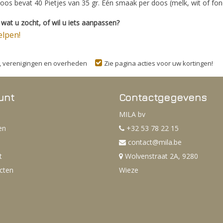
doos bevat 40 Pietjes van 35 gr. Eén smaak per doos (melk, wit of fo
wat u zocht, of wil u iets aanpassen?
elpen!
n, verenigingen en overheden
Zie pagina acties voor uw kortingen!
unt
Contactgegevens
MILA bv
en
+32 53 78 22 15
contact@mila.be
t
Wolvenstraat 2A, 9280
ucten
Wieze