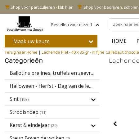
Shop voor particulieren - klik hier
Shop voor bedrijven, schole
Bestellen voor mezelf
HOME
Maak uw keuze
Terug naar Home
|
Lachende Piet - 40 x 35 gr - in fijne Callebaut chocol
Categorieën
Lachende P
Ballotins pralines, truffels en zeevruchten
(16)
Halloween - Herfst - Dag van de leerkracht
(13)
Sint
(193)
Strooisnoep
(11)
Kerst & eindejaar
(20)
Steun Boven de wolken
(2)