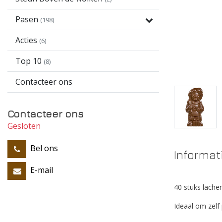
Pasen
(198)
Acties
(6)
Top 10
(8)
Contacteer ons
Contacteer ons
Gesloten
Bel ons
Informat
E-mail
40 stuks lachen
Ideaal om zelf