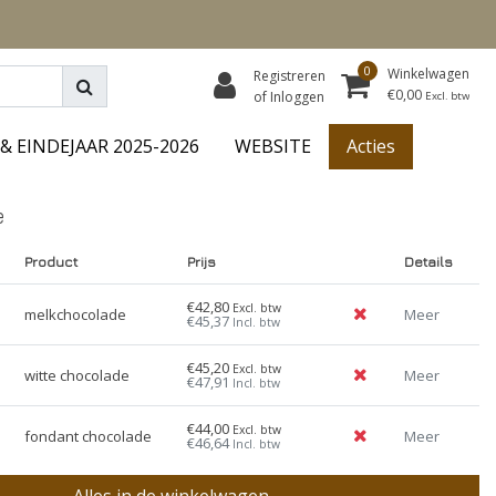
0
Winkelwagen
Registreren
€0,00
of Inloggen
Excl. btw
& EINDEJAAR 2025-2026
WEBSITE
Acties
e
Product
Prijs
Details
€42,80
Excl. btw
melkchocolade
Meer
€45,37
Incl. btw
€45,20
Excl. btw
witte chocolade
Meer
€47,91
Incl. btw
€44,00
Excl. btw
fondant chocolade
Meer
€46,64
Incl. btw