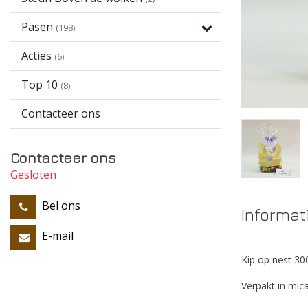
Pasen
(198)
Acties
(6)
Top 10
(8)
Contacteer ons
Contacteer ons
Gesloten
Bel ons
Informat
E-mail
Kip op nest 30
Verpakt in mica