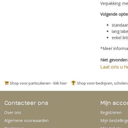
Verpakking: me
Volgende opties
standaar
lang lab
enkel lin
*Meer informat
Niet gevonden 
Laat ons u h
Shop voor particulieren - klik hier
Shop voor bedrijven, schole
Contacteer ons
Mijn acco
Over ons
Registreren
Algemene voorwaarden
Mijn bestelling