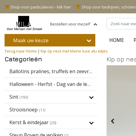
Shop voor particulieren - klik hier
Shop voor bedrijven, schole
Bestellen voor mezelf
HOME
Maak uw keuze
Terug naar Home
|
Kip op nest met kleine luxe alu eitjes
Categorieën
Kip op nes
Ballotins pralines, truffels en zeevruchten
(16)
Halloween - Herfst - Dag van de leerkracht
(13)
Sint
(193)
Strooisnoep
(11)
Kerst & eindejaar
(20)
Steun Boven de wolken
(2)