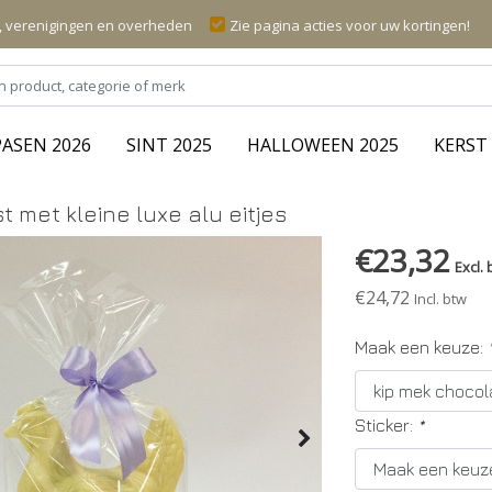
n, verenigingen en overheden
Zie pagina acties voor uw kortingen!
PASEN 2026
SINT 2025
HALLOWEEN 2025
KERST 
t met kleine luxe alu eitjes
€23,32
Excl. 
€24,72
Incl. btw
Maak een keuze:
Sticker:
*