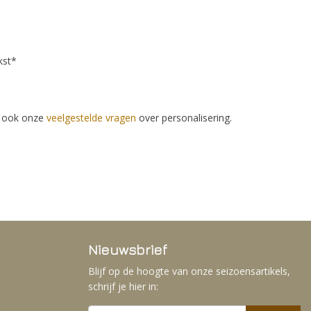
kst*
e ook onze
veelgestelde vragen
over personalisering.
Nieuwsbrief
Blijf op de hoogte van onze seizoensartikels,
schrijf je hier in: