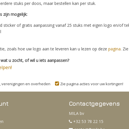
erdere stuks per doos, maar bestellen kan per stuk.
 zijn mogelijk:
d sticker of gratis aanpassing vanaf 25 stuks met eigen logo en/of te
el
t
ie, zoals hoe uw logo aan te leveren kan u lezen op deze
pagina
. Zi
wat u zocht, of wil u iets aanpassen?
elpen!
n, verenigingen en overheden
Zie pagina acties voor uw kortingen!
unt
Contactgegevens
MILA bv
en
+32 53 78 22 15