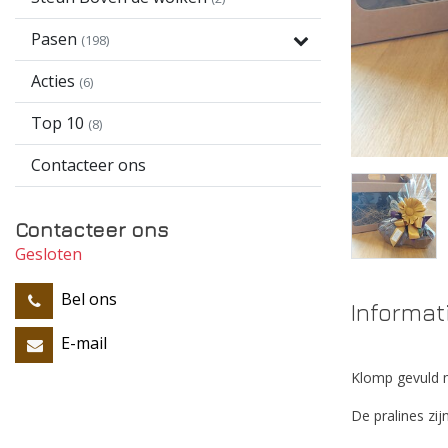
Pasen
(198)
Acties
(6)
Top 10
(8)
Contacteer ons
Contacteer ons
Gesloten
Bel ons
Informat
E-mail
Klomp gevuld m
De pralines zij