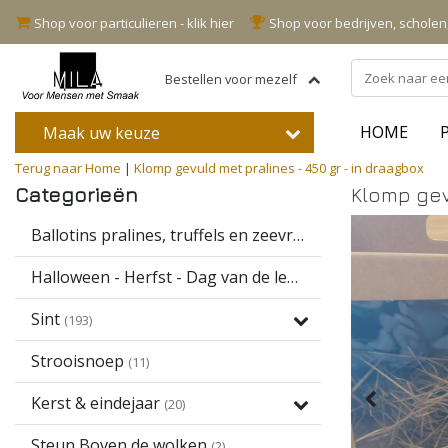
Shop voor particulieren - klik hier
Shop voor bedrijven, schole
Bestellen voor mezelf
HOME
Maak uw keuze
Terug naar Home
|
Klomp gevuld met pralines - 450 gr - in draagbox
Categorieën
Klomp gev
Ballotins pralines, truffels en zeevruchten
(16)
Halloween - Herfst - Dag van de leerkracht
(13)
Sint
(193)
Strooisnoep
(11)
Kerst & eindejaar
(20)
Steun Boven de wolken
(2)