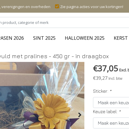
n, verenigingen en overheden
Zie pagina acties voor uw kortingen!
PASEN 2026
SINT 2025
HALLOWEEN 2025
KERST 
uld met pralines - 450 gr - in draagbox
€37,05
Excl. 
€39,27
Incl. btw
Sticker:
*
Keuze label:
*