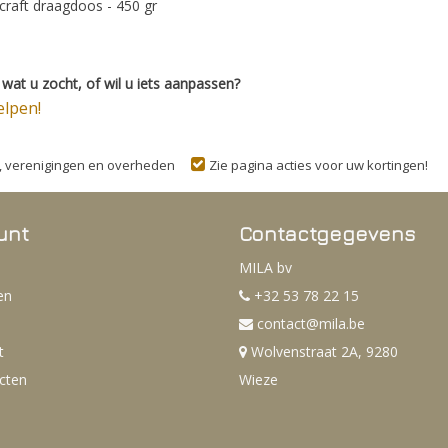
 craft draagdoos - 450 gr
wat u zocht, of wil u iets aanpassen?
elpen!
n, verenigingen en overheden
Zie pagina acties voor uw kortingen!
unt
Contactgegevens
MILA bv
en
+32 53 78 22 15
contact@mila.be
t
Wolvenstraat 2A, 9280
ucten
Wieze