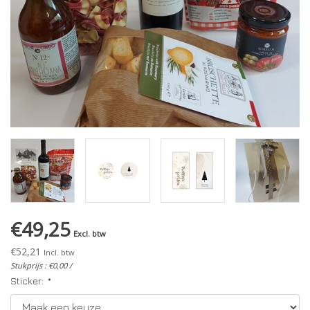
€49,25
Excl. btw
€52,21
Incl. btw
Stukprijs : €0,00 /
Sticker:
*